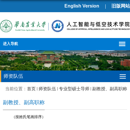
English Version
旧版网站
进入导航
师资队伍
当前位置：
首页
师资队伍
专业型硕士导师
副教授、副高职称
副教授、副高职称
（按姓氏笔画排序）