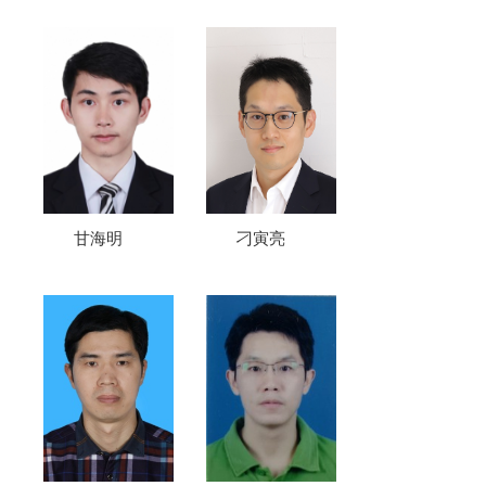
甘海明
刁寅亮