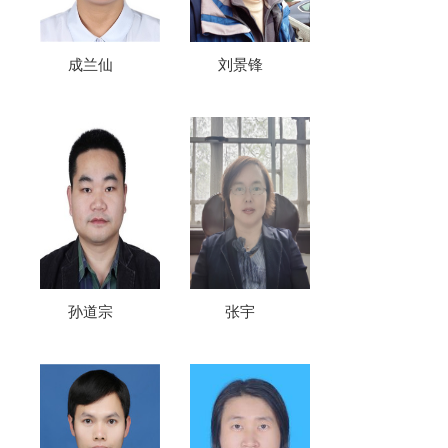
成兰仙
刘景锋
孙道宗
张宇