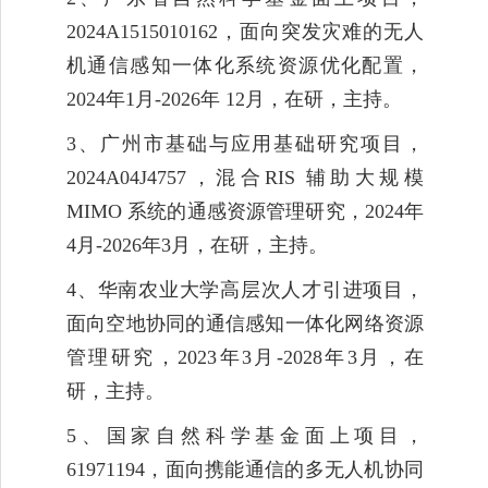
2024A1515010162
，面向突发灾难的无人
机通信感知一体化系统资源优化配置，
2024
年
1
月
-2026
年
12
月，在研，主持。
3
、
广州市基础与应用基础研究项目
，
2024A04J4757
，混合
RIS
辅助大规模
MIMO
系统的通感资源管理研究，
2
024
年
4
月
-2026
年
3
月，在研，主持。
4
、华南农业大学高层次人才引进项目，
面向空地协同的通信感知一体化网络资源
管理研究，
202
3
年
3
月
-202
8
年
3
月，在
研，主持。
5
、
国家自然科学基金面上项目，
61971194
，面向
携能通信的多无人机协同