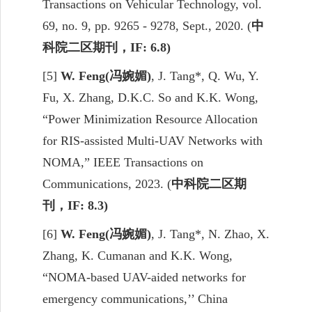
Transactions on Vehicular Technology, vol.
69, no. 9, pp. 9265 - 9278, Sept., 2020. (
中
科院二区期刊，
IF: 6.8)
[5]
W. Feng(
冯婉媚
)
, J. Tang*, Q. Wu, Y.
Fu, X. Zhang, D.K.C. So and
K.
K.
Wong
,
“Power Minimization Resource Allocation
for RIS-assisted Multi-UAV Networks with
NOMA,” IEEE Transactions on
Communications, 2023. (
中科院二区期
刊，
IF: 8.3)
[6]
W. Feng(
冯婉媚
)
, J. Tang*, N. Zhao, X.
Zhang, K. Cumanan and
K.
K.
Wong,
“NOMA-based UAV-aided networks for
emergency communications
,
’’ China