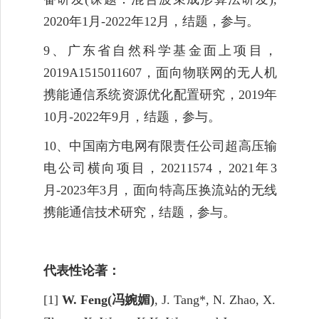
2020
年
1
月
-202
2
年
12
月，结题，参与。
9
、广东省自然科学基金面上项目，
2019A1515011
607
，面向物联网的无人机
携能通信系统资源优化配置研究，
2019
年
10
月
-2022
年
9
月，结题，参与。
10
、中国南方电网有限责任公司超高压输
电公司横向项目，
2
0211574
，
202
1
年
3
月
-202
3
年
3
月，面向特高压换流站的无线
携能通信技术研究，结题，参与。
代表性
论著：
[
1]
W. Feng(
冯婉媚
)
,
J. Tang*
, N. Zhao, X.