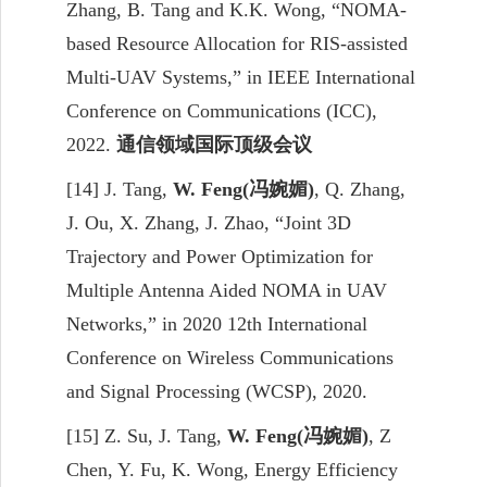
Zhang, B. Tang and
K.
K.
Wong
, “NOMA
-
based
Resource Allocation for RIS-assisted
Multi-UAV Systems,” in
IEEE International
Conference on Communications (ICC),
2022.
通信领域国际顶级会议
[14] J. Tang,
W. Feng
(
冯婉媚
)
, Q. Zhang,
J. Ou, X. Zhang, J. Zhao, “Joint 3D
Trajectory and Power
Optimization for
Multiple Antenna Aided NOMA in UAV
Networks,”
in
2020 12th International
Conference on Wireless Communications
and Signal Processing (WCSP)
,
2020.
[15] Z. Su, J. Tang,
W. Feng(
冯婉媚
)
, Z
Chen, Y. Fu, K. Wong, Energy Efficiency