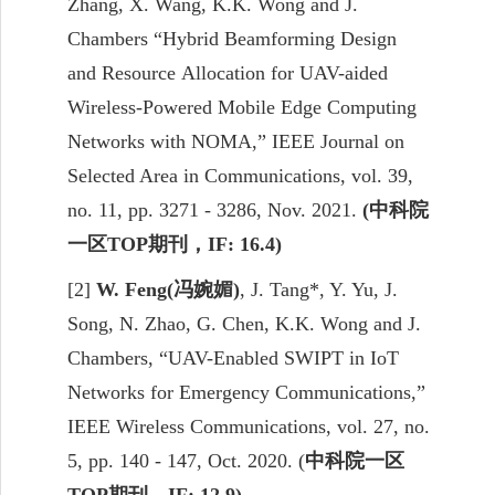
Zhang, X. Wang,
K.
K.
Wong
and J.
Chambers “Hybrid Beamforming Design
and Resource
Allocation for UAV-aided
Wireless-Powered
Mobile Edge Computing
Networks with NOMA,” IEEE Journal on
Selected Area in Communications, vol. 39,
no. 11, pp. 3271 - 3286, Nov. 2021.
(
中科院
一区
TOP
期刊，
IF: 16.4)
[2]
W. Feng(
冯婉媚
)
,
J. Tang*, Y. Yu, J.
Song,
N. Zhao, G. Chen,
K.
K.
Wong
and J.
Chambers, “UAV-Enabled SWIPT in IoT
Networks for Emergency Communications,”
IEEE Wireless Communications, vol. 27, no.
5, pp. 140 - 147, Oct. 2020. (
中科院一区