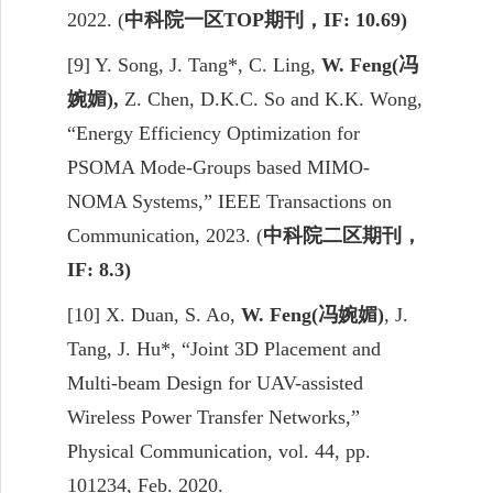
2
022
.
(
中科院一区
TOP
期刊，
IF: 10.69)
[9]
Y
. Song, J. Tang*, C. Ling,
W. Feng
(
冯
婉媚
),
Z. Chen, D.K.C. So and
K.
K.
Wong
,
“Energy Efficiency Optimization for
PSOMA Mode-Groups based MIMO-
NOMA Systems,” IEEE Transactions on
Communication,
2
023
.
(
中科院二区期刊，
IF: 8.3)
[
10]
X. Duan, S. Ao,
W. Feng
(
冯婉媚
)
, J.
Tang, J. Hu
*
, “Joint 3D Placement and
Multi-beam Design for UAV-assisted
Wireless Power Transfer Networks,”
Physical Communication, vol. 44, pp.
101234, Feb. 2020
.