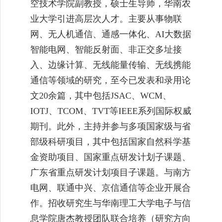
空技术学院副教授，硕士生导师，华南农
业大学引进高层次人才。主要从事物联
网、无人机通信、通感一体化
、
AI
大数据
智能电网
、智能反射面、非正交多址接
入、边缘计算、无线能量传输、无线携能
通信等领域的研究，至今已发表和录用论
文
2
0
余篇，其中包括
J
SAC
、
W
CM
、
I
OTJ
、
T
COM
、
T
VT
等
I
EEE
系列国际权威
期刊。此外，
主持并
参与多项国家级与省
部级科研项目，其中包括国家自然科学基
金资助项目、国家重点研发计划子课题、
广东省重点研发计划项目子课题。与南方
电网、
联通
中兴、京信通信等企业开展合
作。
招收研究生与华南理工大学电子与信
息学院唐杰教授团队联合培养（研究方向