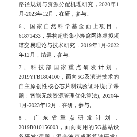
路径规划与资源分配机理研究，
2020
年
1
月
-202
3
年
12
月，在研，参与。
6
、国家自然科学基金面上项目，
61871433
，异构超密集小蜂窝网络虚拟频
谱交易理论与技术研究，
20
19
年
1
月
-202
2
年
12
月，结题，参与。
7
、科技部国家重点研发计划，
2
019YFB1804100
，面向
5G
及演进技术的
自主原创性核心芯片测试验证环境
(
子课
题：智能无线资源管理优化算法
),
20
20
年
1
月
-202
3
年
12
月，在研，参与。
8
、广东省重点研发计划，
2
019B010156003
，面向商用的
5G
基站设
备研发
(
课题：混合波束成形算法研发
),