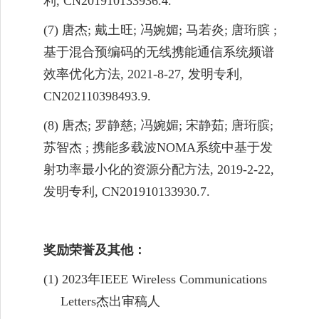
利
, CN201910133936.4.
(7)
唐杰
;
戴土旺
;
冯婉媚
;
马若炎
;
唐珩膑
;
基于混合预编码的无线携能通信系统频谱
效率优化方法
,
2021-8-27,
发明专利
,
CN202110398493.9.
(8)
唐杰
;
罗静慈
;
冯婉媚
;
宋静茹
;
唐珩膑
;
苏智杰
;
携能多载波
NOMA
系统中基于发
射功率最小化的资源分配方法
, 2019-2-22,
发明专利
, CN201910133930.7.
奖励荣誉及其他：
(1)
2023
年
IEEE Wireless Communications
Letters
杰出审稿人