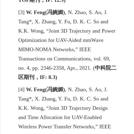
TOP
期刊，
IF: 12.9)
[3]
W. Feng(
冯婉媚
)
, N. Zhao, S. Ao,
J.
Tang*,
X. Zhang, Y. Fu, D. K. C. So and
K.
K.
Wong
, “Joint 3D Trajectory and Power
Optimization for UAV-Aided mmWave
MIMO-NOMA Networks,” IEEE
Transactions on Communications, vol. 69,
no. 4, pp. 2346-2358, Apr., 2021. (
中科院二
区期刊，
IF: 8.3)
[4]
W. Feng(
冯婉媚
)
, N. Zhao, S. Ao,
J.
Tang*,
X. Zhang, Y. Fu, D. K. C. So and
K.
K.
Wong
, “Joint 3D Trajectory Design
and Time Allocation for UAV-Enabled
Wireless Power Transfer Networks,” IEEE