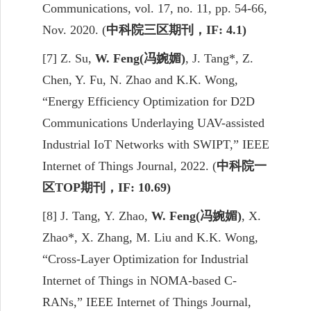
Communications, vol. 17, no. 11, pp. 54-66,
Nov. 2020. (
中科院三区期刊，
IF: 4.1)
[7]
Z
. Su,
W. Feng
(
冯婉媚
)
, J. Tang*, Z.
Chen, Y. Fu, N. Zhao and
K.
K.
Wong
,
“Energy Efficien
cy
Optimization for D2D
Communications Underlaying UAV-assisted
Industrial IoT Networks with SWIPT,” IEEE
Internet of Things Journal, 2022. (
中科院一
区
TOP
期刊，
IF: 10.69)
[8] J. Tang
,
Y. Z
hao
,
W. Feng
(
冯婉媚
)
, X.
Zhao*, X. Zhang, M. Liu and
K.
K.
Wong
,
“Cross-Layer Optimization for Industrial
Internet of Things in NOMA-based C-
RANs,” IEEE Internet of Things Journal,