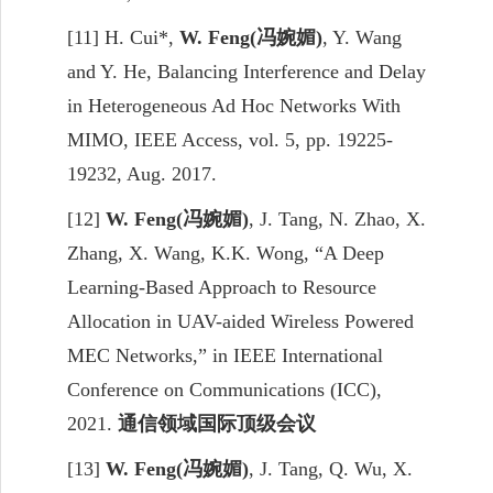
[11] H. Cui*,
W. Feng
(
冯婉媚
)
, Y. Wang
and Y. He, Balancing Interference and Delay
in Heterogeneous Ad Hoc Networks With
MIMO, IEEE Access, vol. 5, pp. 19225-
19232, Aug. 2017.
[12]
W. Feng(
冯婉媚
)
, J. Tang, N. Zhao, X.
Zhang, X. Wang, K.K. Wong, “A Deep
Learning-Based Approach to Resource
Allocation in UAV-aided Wireless Powered
MEC Networks,” in
IEEE International
Conference on Communications (ICC),
2021.
通信领域国际顶级会议
[13]
W. Feng(
冯婉媚
)
, J. Tang, Q. Wu, X.