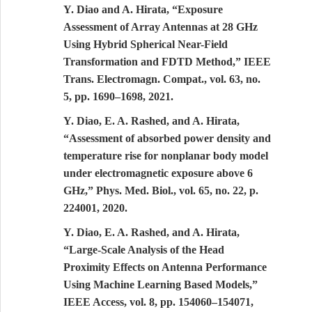
Y. Diao and A. Hirata, “Exposure
Assessment of Array Antennas at 28 GHz
Using Hybrid Spherical Near-Field
Transformation and FDTD Method,” IEEE
Trans. Electromagn. Compat., vol. 63, no.
5, pp. 1690–1698, 2021.
Y. Diao, E. A. Rashed, and A. Hirata,
“Assessment of absorbed power density and
temperature rise for nonplanar body model
under electromagnetic exposure above 6
GHz,” Phys. Med. Biol., vol. 65, no. 22, p.
224001, 2020.
Y. Diao, E. A. Rashed, and A. Hirata,
“Large-Scale Analysis of the Head
Proximity Effects on Antenna Performance
Using Machine Learning Based Models,”
IEEE Access, vol. 8, pp. 154060–154071,