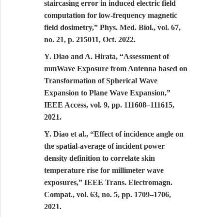
staircasing error in induced electric field
computation for low-frequency magnetic
field dosimetry,” Phys. Med. Biol., vol. 67,
no. 21, p. 215011, Oct. 2022.
Y. Diao and A. Hirata, “Assessment of
mmWave Exposure from Antenna based on
Transformation of Spherical Wave
Expansion to Plane Wave Expansion,”
IEEE Access, vol. 9, pp. 111608–111615,
2021.
Y. Diao et al., “Effect of incidence angle on
the spatial-average of incident power
density definition to correlate skin
temperature rise for millimeter wave
exposures,” IEEE Trans. Electromagn.
Compat., vol. 63, no. 5, pp. 1709–1706,
2021.