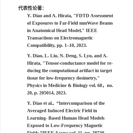
代表性
论著：
Y. Diao and A. Hirata, "FDTD Assessment
of Exposures to Far-Field mmWave Beams
in Anatomical Head Model," IEEE
Transactions on Electromagnetic
Compatibility
,
pp. 1–10, 2023.
Y. Diao, L. Liu, N. Deng, S. Lyu, and A.
Hirata, "Tensor-conductance model for re-
ducing the computational artifact in target
tissue for low-frequency dosimetry,"
，
Physics in Medicine & Biology vol. 68
no.
20, p. 205014, 2023.
Y. Diao et al., “Intercomparison of the
Averaged Induced Electric Field in
Learning- Based Human Head Models
Exposed to Low-Frequency Magnetic
Fields,”IEEE Access vol. 11, pp. 38739–