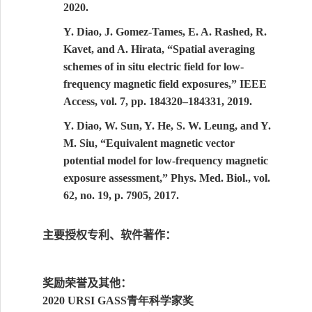
2020.
Y. Diao, J. Gomez-Tames, E. A. Rashed, R.
Kavet, and A. Hirata, “Spatial averaging
schemes of in situ electric field for low-
frequency magnetic field exposures,” IEEE
Access, vol. 7, pp. 184320–184331, 2019.
Y. Diao, W. Sun, Y. He, S. W. Leung, and Y.
M. Siu, “Equivalent magnetic vector
potential model for low-frequency magnetic
exposure assessment,” Phys. Med. Biol., vol.
62, no. 19, p. 7905, 2017.
主要授权专利
、
软件著作：
奖励荣誉及其他：
青年科学家奖
2
020
URSI GASS