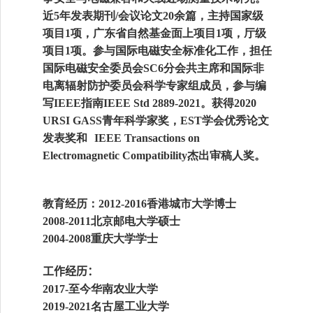
近
年发表期刊
会议论文
余篇，主持国家级
5
/
20
项目
项，广东省自然基金面上项目
项，厅级
1
1
项目
项。参与国际电磁安全标准化工作，担任
1
国际电磁安全委员会
分会共主席和国际非
SC6
电离辐射防护委员会科学专家组成员，参与编
写
指南
。获得
I
EEE
IEEE Std 2889
-
2021
2
020
青年科学家奖，
学会优秀论文
URSI GASS
EST
发表奖和
IEEE Transactions on
杰出审稿人奖。
Electromagnetic Compatibility
教育经历：
香港城市大学
博士
2
012
-
2016
北京邮电大学
硕士
2008
-
2011
重庆大学
学士
2004
-
2008
工作经历：
至今
华南农业大学
2017
-
名古屋工业大学
2019
-
2021