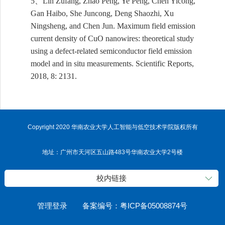
、
5
Lin Zufang, Zhao Peng, Ye Peng, Chen Yicong,
Gan Haibo, She Juncong, Deng Shaozhi, Xu
Ningsheng, and Chen Jun. Maximum field emission
current density of CuO nanowires: theoretical study
using a defect-related semiconductor field emission
model and in si
tu measurements. Scientific Reports,
2018, 8: 2131.
Copyright 2020 华南农业大学人工智能与低空技术学院版权所有
地址：广州市天河区五山路483号华南农业大学2号楼
校内链接
管理登录
备案编号：粤ICP备05008874号