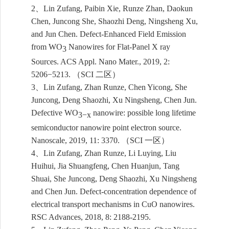
、
2
Lin Zufang, Paibin Xie, Runze Zhan, Daokun
Chen, Juncong She, Shaozhi Deng, Ningsheng Xu,
and Jun Chen. Defect-Enhanced Field Emission
from WO
Nanowires for Flat-Panel X ray
3
Sources. ACS Appl. Nano Mater., 2019, 2:
（
二区）
5206−5213.
SCI
、
3
Lin Zufang, Zhan Runze, Chen Yicong, She
Juncong, Deng Shaozhi, Xu Ningsheng, Chen Jun.
Defective WO
nanowire: possible long lifetime
3−x
semiconductor nanowire point electron source.
（
一区）
Nanoscale, 2019, 11: 3370.
SCI
、
4
Lin Zufang, Zhan Runze, Li Luying, Liu
Huihui, Jia Shuangfeng, Chen Huanjun, Tang
Shuai, She Juncong, Deng Shaozhi, Xu Ningsheng
and Chen Jun. Defect-concentration dependence of
electrical transport mechanisms in CuO nanowires.
RSC Advances, 2018, 8: 21
88-2195.