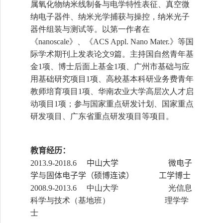
属氧化物纳米线制备与电学特性表征、真空微
纳电子器件、纳米光学捕获与操控，纳米光子
器件组装与测试等。以第一作者在
《
》、《
》等国
nanoscale
ACS
Appl. Nano Mater.
际学术期刊上发表论文
篇。主持国自然青年基
9
金
项、博士后面上基金
项、广州市基础与应
1
1
用基础研究项目
项、高校基本科研业务费青年
1
教师培育项目
项、华南农业大学高层次人才启
1
动项目
项；参与国家重点研发计划、国家重点
1
研发项目、广东省重点研发项目等项目。
教育经历：
中山大学 微电子
2013.9-2018.6
学与固体电子学（硕博连读） 工学博士
中山大学 光信息
2008.9-2013.6
科学与技术（基地班） 理学学
士