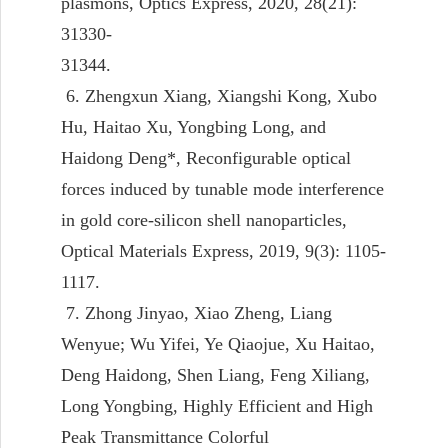
plasmons, Optics Express, 2020, 28(21):
31330-
31344.
6. Zhengxun Xiang, Xiangshi Kong, Xubo
Hu, Haitao Xu, Yongbing Long, and
Haidong Deng*, Reconfigurable optical
forces induced by tunable mode interference
in gold core-silicon shell nanoparticles,
Optical Materials Express, 2019, 9(3): 1105-
1117.
7. Zhong Jinyao, Xiao Zheng, Liang
Wenyue; Wu Yifei, Ye Qiaojue, Xu Haitao,
Deng Haidong, Shen Liang, Feng Xiliang,
Long Yongbing, Highly Efficient and High
Peak Transmittance Colorful