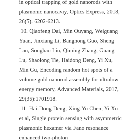
in optical trapping of gold nanorods with
plasmonic nanocaviy, Optics Express, 2018,
26(5): 6202-6213.
10. Qiaofeng Dai, Min Ouyang, Weiguang
Yuan, Jinxiang Li, Banghong Guo, Sheng
Lan, Songhao Liu, Qiming Zhang, Guang
Lu, Shaolong Tie, Haidong Deng, Yi Xu,
Min Gu, Encoding random hot spots of a
volume gold nanorod assembly for ultralow
energy memory, Advanced Materials, 2017,
29(35):1701918.
11. Hai-Dong Deng, Xing-Yu Chen, Yi Xu
et al, Single protein sensing with asymmetric
plasmonic hexamer via Fano resonance
enhanced two-photon