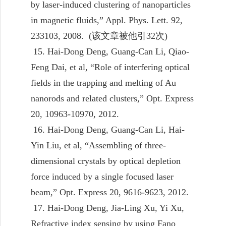
by laser-induced clustering of nanoparticles
in magnetic fluids,” Appl. Phys. Lett. 92,
233103, 2008. (
该文章被他引
32
次
)
15. Hai-Dong Deng, Guang-Can Li, Qiao-
Feng Dai, et al, “Role of interfering optical
fields in the trapping and melting of Au
nanorods and related clusters,” Opt. Express
20, 10963-10970, 2012.
16. Hai-Dong Deng, Guang-Can Li, Hai-
Yin Liu, et al, “Assembling of three-
dimensional crystals by optical depletion
force induced by a single focused laser
beam,” Opt. Express 20, 9616-9623, 2012.
17. Hai-Dong Deng, Jia-Ling Xu, Yi Xu,
Refractive index sensing by using Fano