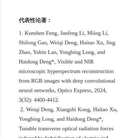
代表性论著：
1. Kunshen Feng, Junfeng Li, Miing Li,
Shilong Gao, Weiqi Deng, Haitao Xu, Jing
Zhao, Yubin Lan, Yongbing Long, and
Haidong Deng*, Visible and NIR
microscopic hyperspectrum reconstruction
from RGB images with deep convolutional
neural networks, Optics Express, 2024,
3(32): 4400-4412.
2. Weiqi Deng, Xiangshi Kong, Haitao Xu,
Yongbing Long, and Haidong Deng*,
Tunable transverse optical radiation forces
induced by hybridization of electric and