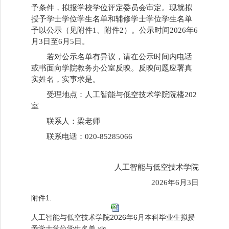
予条件，拟报学校学位评定委员会审定。现就拟
授予学士学位学生名单和辅修学士学位学生名单
予以公示（见附件1、附件2）。
公示时间
202
6
年
6
月
3
日至
6
月
5
日。
若对公示名单有异议，请在公示时间内电话
或书面向学院教务办公室反映。反映问题应署真
实姓名，实事求是。
受理地点：
人工智能与低空技术学院院楼
202
室
联系人：
梁
老师
联系电话：
020-85285066
人工智能
与低空技术
学院
202
6
年
6
月
3
日
附件1.
人工智能与低空技术学院2026年6月本科毕业生拟授
予学士学位学生名单.xls