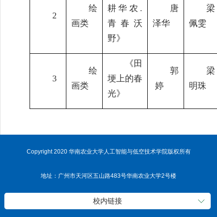
绘
耕华农.
唐
梁
2
画类
青春沃
泽华
佩雯
野》
《田
绘
郭
梁
3
埂上的春
画类
婷
明珠
光》
Copyright 2020 华南农业大学人工智能与低空技术学院版权所有
地址：广州市天河区五山路483号华南农业大学2号楼
校内链接