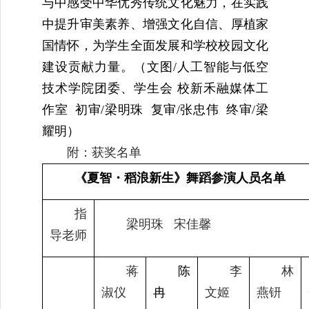
与中感受中华优秀传统文化魅力，在实践
中提升审美素养、增强文化自信、厚植家
国情怀，为学生全面发展和学校校园文化
建设贡献力量。（文图/人工智能与低空
技术学院团委、学生会 校新禾融媒体工
作室 初审/梁明珠 复审/张忠伟 终审/梁
耀明）
附：获奖名单
《夏智
・
稻浪新生》舞蹈参演人员名
单
指
梁明珠 宋佳馨
导老师
蒋
陈
李
林
淑仪
冉
文姬
燕钘