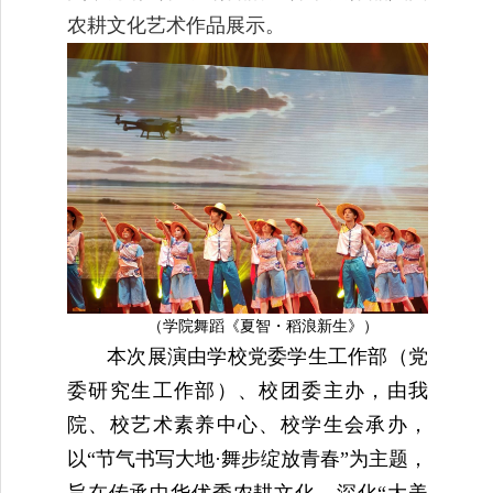
农耕文化艺术作品展示。
（学院舞蹈《夏智・稻浪新生》）
本次展演由学校党委学生工作部（党
委研究生工作部）、校团委主办，由我
院、校艺术素养中心、校学生会承办，
以“节气书写大地·舞步绽放青春”为主题，
旨在传承中华优秀农耕文化，深化“大美