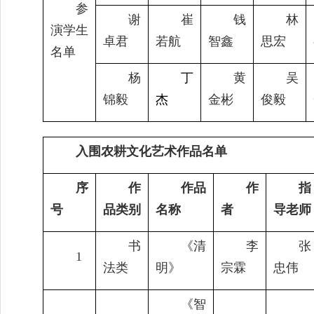
参
谢
崔
钱
林
演学生
卓君
若航
智鑫
思宏
名单
杨
丁
黄
吴
锦毅
杰
金彬
俊毅
入围农耕文化艺术作品名单
序
作
作品
作
指
号
品类别
名称
者
导老师
书
《清
李
张
1
法类
明》
宗霖
忠伟
《智