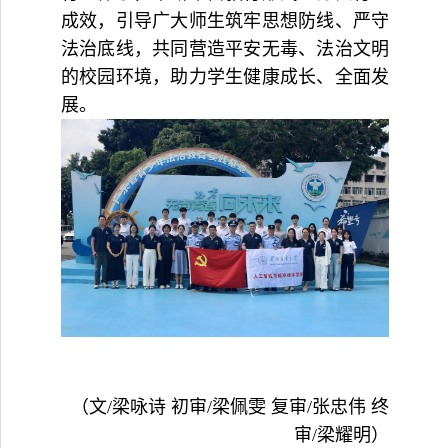
成效，引导广大师生筑牢思想防线、严守
法治底线，共同营造
平安无毒、法治文明
的校园环境，助力学生健康成长、全面发
展。
（文
/
梁咏诗
初审
/
梁佩雯
复审
/
张忠伟
终
审
/
梁耀明）