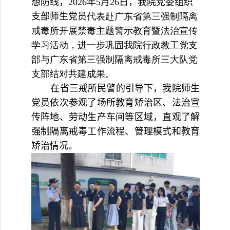
想防线，
2026
年
5
月
2
6
日，我院
党委组织
支部师生党员
代表赴广东省第三强制隔离
戒毒所开展禁毒主题警示教育暨法治宣传
学习活动，进一步巩固我院行政教工党支
部与广东省第三强制隔离戒毒所三大队党
支部结对共建成果。
在省三戒所民警的引导下，我院师生
党员
依次参观了场所教育矫治区、法治宣
传阵地、
劳动生产
车间等区域，直观了解
强制隔离戒毒工作流程、管理模式和教育
矫治情况。