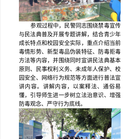
参观过程中，民警
同志
围绕禁毒宣传
与民法典普及开展专题讲解，结合青少年
成长
特点
和校园安全实际
，重点介绍当前
毒情形势、新型毒品伪装特征、防毒拒毒
方法
等内容
，
并围绕
同时宣讲民法典基本
原则、民事权利义务、未成年人保护、校
园安全、网络行为规范等
方面进行普法宣
讲
内容
。讲解内容
，以案释法、通俗易
懂，引导师生
进一步
树立法治意识、增强
防毒观念
、严守行为底线
。