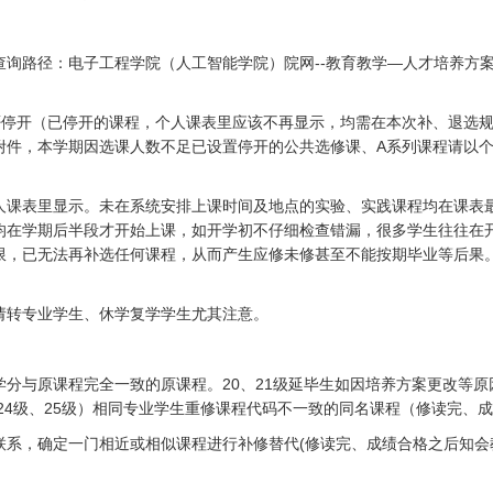
查询路径：电子工程学院（人工智能学院）院网--教育教学—人才培养方
否停开（已停开的课程，个人课表里应该不再显示，均需在本次补、退选
附件，本学期因选课人数不足已设置停开的公共选修课、A系列课程请以
人课表里显示。未在系统安排上课时间及地点的实验、实践课程均在课表
均在学期后半段才开始上课，如开学初不仔细检查错漏，很多学生往往在
限，已无法再补选任何课程，从而产生应修未修甚至不能按期毕业等后果
请转专业学生、休学复学学生尤其注意。
分与原课程完全一致的原课程。20、21级延毕生如因培养方案更改等
、24级、25级）相同专业学生重修课程代码不一致的同名课程（修读完、
联系，确定一门相近或相似课程进行补修替代(修读完、成绩合格之后知会