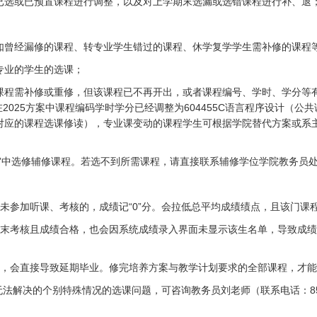
已选或已预置课程进行调整，以及对上学期末选漏或选错课程进行补、退
如曾经漏修的课程、转专业学生错过的课程、休学复学学生需补修的课程
专业的学生的选课；
程需补修或重修，但该课程已不再开出，或者课程编号、学时、学分等有所调
在2025方案中课程编码学时学分已经调整为604455C语言程序设计（公
对应的课程选课修读），专业课变动的课程学生可根据学院替代方案或系
”中选修辅修课程。若选不到所需课程，请直接联系辅修学位学院教务员
未参加听课、考核的，成绩记“0”分。会拉低总平均成绩绩点，且该门课
期末考核且成绩合格，也会因系统成绩录入界面未显示该生名单，导致成
的，会直接导致延期毕业。修完培养方案与教学计划要求的全部课程，才
法解决的个别特殊情况的选课问题，可咨询教务员刘老师（联系电话：852