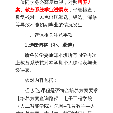
一位
同学务必
高度重视
，
对照
培养方
案、教务系统学业进展表
，仔细检查，
反复核对，以免出现
漏
选、错选
、
漏修
等导致不能如期毕业
的情况
发生
。
一、选课相关注意事项
1.选课调整（补、退选）
请各位学委
通知本班所有同学再次
上教务系统核对本学期
个人
课程
表与班
级课表
。
核对内容包括：
所选
课程是否
符合培养方案要求
①
【培养方案查询路径：电子工程学院
（人工智能学院）院网
--教育教学—人