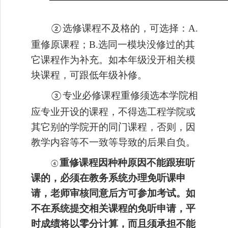
选修课程
不及格的，可选择：
A.
②
重修原课程；B.
选同一
模块没修过的其
它
课程
作为补充。如本年级没开相关模
块课程，可跟低年级补修。
专业
必修课程
重修须选本学院
相
③
应专业
开设的课程，不
得
选
工程
学院
或
其它
别的
学院
开
的
同门
课程
，
否则，因
教学内容等不一致等导致的后果自负。
重修课程因种种原因
不
能
跟班听
④
课
的
，必须在教务系统办理免听课申
请，
老师审核同意后方可参加考试。如
不在系统
提交相关课程的免听申请，
平
时成绩
将以
零分
计算，而且须承担不能