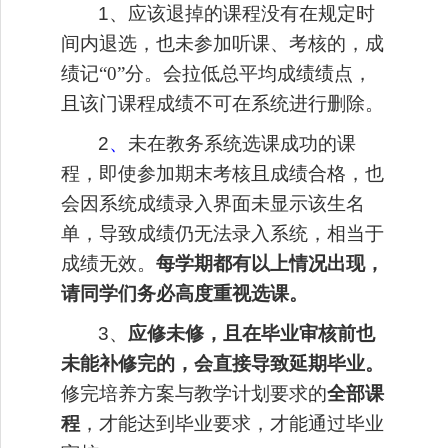
1、应该退掉的课程没有
在规定时
间内退选
，
也未参加
听课
、
考
核的
，成
绩记
“0”分
。
会拉低总平均
成绩绩点
，
且该门课程成绩不可在系统进行删除
。
2
、
未在教务
系统选
课成功
的课
程，即使
参加
期末
考核且
成绩
合格
，
也
会因
系统
成绩录入界面未显示该生
名
单，
导致成绩仍无法
录入系统，
相当于
成绩无效。
每学期都有以上情况出现，
请同学们务必高度重视选课。
3、
应修未修，且在毕业审核前也
未能补修完的，会直接导致延期毕业。
修完培养方案与教学计划要求的
全部课
程
，才能达到毕业要求，才能通过毕业