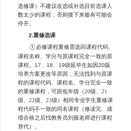
选修课）不建议改选或补选目前选课人
数太少的课程，否则接下来极有可能会
停开。
2.重修选课
必修课程重修
需
选回课程代码、
①
课程名称
、
学分
与原课程完全
一致
的
原
课程
。
17、18、19级延毕生如因20版
培养方案更改等原因，无法找到与原课
程的
课程代码、课程名
、
学分
完全
一致
的重修
课程
，
可跟低年级（
20级、21
级、22级、23级）相同专业学生重修课
程代码不一致的同名课程（修读完、成
绩合格之后找教务员刘薇老师进行课程
替代）。