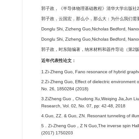
郭子政，《半导体物理基础教程》清华大学出版社
郭子政，云国宏，那么小，那么大：为什么我们需
Donglu Shi, Zizheng Guo,Nicholas Bedford, Nano
Donglu Shi, Zizheng Guo,Nicholas Bedford, Nanoma
2
郭子政，时东陆编著，纳米材料和器件导论（第
近年代表性论文：
1.Zi-Zheng Guo, Fano resonance of hybrid graphe
2.Zi-Zheng Guo, Effect of dielectric environment
No. 26, 1850284 (2018)
3.ZiZheng Guo
Chudong Xu,Weiqing Jia,Jun Liu, 
，
Research, Vol. 02, No. 07, pp: 42-48, 2018
4.Guo, ZZ. & Guo, ZN. Resonant tunneling of illum
5
Zi-Zheng Guo
Z N Guo,The inverse spin Hall e
．
，
(2017) 1750203