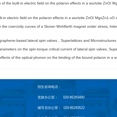
 of the built-in electric field on the polaron effects in a wurtzite ZnO
ilt-in electric field on the polaron effects in a wurtzite ZnO/ MgxZn1-xO
the coercivity curves of a Stoner-Wohlfarth magnet under stress, Inte
f graphene-based lateral spin valves
Superlattices and Microstructures
，
rameters on the spin-torque critical current of lateral spin valves, Su
effects of the optical phonon on the binding of the bound polaron in a
招生咨询电话：
党政办公室： 020-85283400
辅导员办公室： 020-85283522