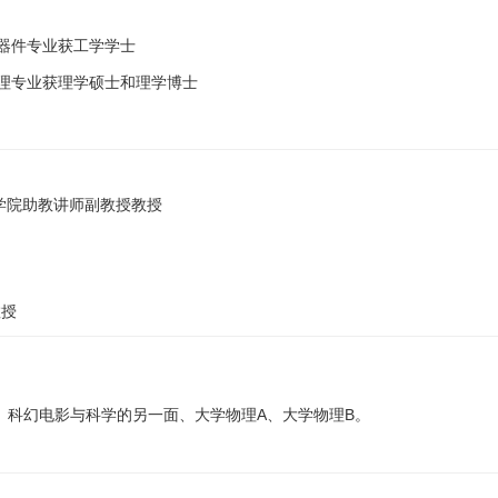
器件专业
获工学学士
理专业
获理学硕士和理学博士
信息学院助教讲师副教授教授
教授
、科幻电影与科学的另一面、大学物理
A
、大学物理
B
。