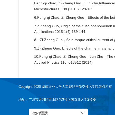
Feng-qi Zhao, Zi-Zheng Guo
Jun Zhu,Influences
，
Microstructures
98 (2016) 129-139
，
6.Feng-qi Zhao, Zi-Zheng Guo
Effects of the bu
，
7.ZiZheng Guo, Origin of the cusp phenomenon in 
Applications,2015,1(4):139-144.
8
Zi-Zheng Guo
Spin-torque critical current o
．
，
9.Zi-Zheng Guo, Effects of the channel material pa
10.Feng-qi Zhao, Zi-Zheng Guo
Jun Zhu
The 
，
，
Applied Physics 116, 013512 (2014)
Copyright 2020 华南农业大学人工智能与低空技术学院版权所有
地址：广州市天河区五山路483号华南农业大学2号楼
校内链接