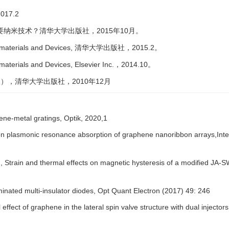
2017.2
2015
10
要纳米技术？清华大学出版社，
年
月。
materials and Devices,
2015.2
清华大学出版社，
。
terials and Devices, Elsevier Inc.
2014.10
，
。
2010
12
版），清华大学出版社，
年
月
ne-metal gratings, Optik, 2020,1
 on plasmonic resonance absorption of graphene nanoribbon arrays,Inte
Strain and thermal effects on magnetic hysteresis of a modified JA-SW 
inated multi-insulator diodes, Opt Quant Electron (2017) 49: 246
ffect of graphene in the lateral spin valve structure with dual injectors