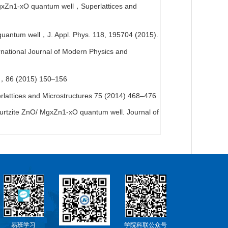
/ MgxZn1-xO quantum well
Superlattices and
，
 quantum well
J. Appl. Phys. 118, 195704 (2015).
，
rnational Journal of Modern Physics and
86 (2015) 150
156
，
–
perlattices and Microstructures 75 (2014) 468–476
 wurtzite ZnO/ MgxZn1-xO quantum well. Journal of
易班学习
学院科联公众号