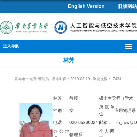
English Version
旧版网站
进入导航
林芳
发布者：电智-管理员
发布时间：2019-03-19
浏览次数：
7434
林芳
教授
硕士生导师（学术
所属单
性别：
女
应用物理系
位
电话：
020-85280324
邮箱：
flin_rew@1
办公地
个人网
物理系