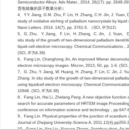
Semiconductor Alloys. Adv Mater., 2014, 26(17): pp. 2648
责电镜像的原子数量分析）
4、Y.Y. Jiang, G.M. Zhu, F. Lin, H. Zhang, C.H. Jin, J. Yuan, 
study of oxidative etching of palladium nanocrystals by liquid 
Nano Letters. 2014, 14(7), pp. 3761-5. （SCI, IF为13）
5、
G. Zhu
,
Y. Jiang
, F. Lin,
H. Zhang
,
C. Jin
,
J. Yuan
,
D
situ study of the growth of two-dimensional palladium dendrit
liquid-cell electron microscopy. Chemical Communications，
(SCI, IF为6.38)
6、Fang Lin, Changhong Jin, An improved Wiener deconvolution
electron microscopy images. Micron, 2013, 50, pp. 1-6. (SC
7、G. Zhu, Y. Jiang, W. Huang, H. Zhang, F. Lin, C. Jin, J. 
Zhang. In situ study of the growth of two-dimensional palladi
using liquidcell electron microscopy. Chemical Communicat
10946. (SCI, IF为6.38)
8、Fang Lin, Hai Li, Zhelang Pang. A new objective function an
search for accurate parameters of HRTEM image.Proceedings 
conference on information science and technology，pp.64
9、Fang Lin. Physical properties of the junction of scandium
Journal of Zhejiang University-Science A, 2011,12(4),pp255-2
10、Fang Lin, Yan Liu, Xiaoyan Zhong, Jianghua chen, An i