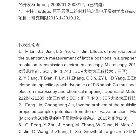
的开发&rdquo;；2008/01-2008/12。(已结题)
4、主持，&ldquo;原子层厚二维材料的定量电子显微学表征&r
项目；研究期限2016.1-2019.12。
代表性论著：
1、F. Lin, J.J. Jian, L.S. Ye, C.H. Jin, Effects of non-rotation
the quantitative measurement of lattice positions in a graph
resolution transmission electron microscopy. Microscopy, 
&通讯作者；SCI；IF=1.743；JCR大类为工程技术，三区)
2. Y Jiang, T Bian, F Lin, H Zhang, C Jin, ZY Li, D Yang, Z Z
elemental-specific growth dynamics of Pt&ndash;Cu multipod
electron microscopy and chemical mapping. Journal of Materi
21284-21289. (第三作者；SCI；IF=7.443；JCR大类为工
2、Fang Lin, Changhong Jin, Inverse problem of the multislic
projected complex potentials from the exit-wave function.. Mi
(Micron为SCI收录的电子显微镜专业杂志, 2013年IF为1.9)
3、Q. Feng, Y. Zhu, J. Hong, M. Zhang, W. Duan, N. Mao, J. W
C. Jin, C. Wang, J. Zhang, L. Xie. Growth of Large-area 2D