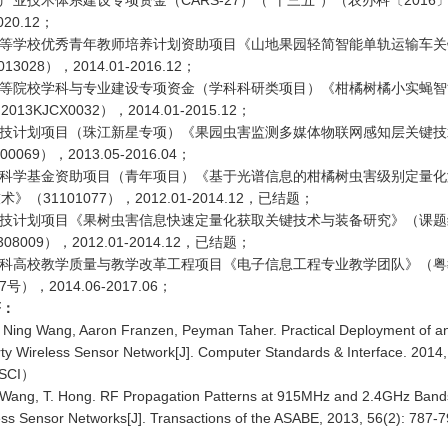
业产业技术体系建设专项资金（CARS-27）（“十三五”）（农办科〔2016
2020.12；
高等学校优秀青年教师培养计划资助项目《山地果园轻简智能单轨运输车
13028），2014.01-2016.12；
高等院校学科与专业建设专项资金（学科科研类项目）《柑橘树橘小实蝇
13KJCX0032），2014.01-2015.12；
科技计划项目（珠江新星专项）《果园虫害监测多媒体物联网感知层关键
00069），2013.05-2016.04；
然科学基金资助项目（青年项目）《基于光谱信息的柑橘树虫害级别定量
》（31101077），2012.01-2014.12，已结题；
科技计划项目《果树虫害信息快速定量化获取关键技术与装备研究》（课
0308009），2012.01-2014.12，已结题；
本科高校教学质量与教学改革工程项目《电子信息工程专业教学团队》（
7号），2014.06-2017.06；
著：
, Ning Wang, Aaron Franzen, Peyman Taher. Practical Deployment of an 
rty Wireless Sensor Network[J]. Computer Standards & Interface. 2014,
（SCI）
 Wang, T. Hong. RF Propagation Patterns at 915MHz and 2.4GHz Bands
less Sensor Networks[J]. Transactions of the ASABE, 2013, 56(2): 787-7