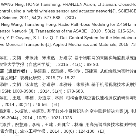
, WANG Ning, HONG Tiansheng, FRANZEN Aaron, LI Jianian. Closed-lo
 control using a hybrid wireless sensor and actuator network[J]. SCIEN
n Science, 2011, 54(3): 577-588. （SCI）
, Ning Wang, Tiansheng Hong. Radio Path-Loss Modeling for 2.4GHz In-
Sensor Network [J]. Transactions of the ASABE，2010，53(2): 615-62
 Xu, Y. P. Ouyang, S. L. Lv, Q. F. Dai. Control System for the Mountain
rive Monorail Transporter[J]. Applied Mechanics and Materials, 2015, 7
添胜，文韬，朱振驰，宋淑然，孙道宗. 基于物联网的果园实蝇监测系统
湖南农业大学学报（自然科学版），2015，41(1)：89-93.
震（通信作者）
，洪添胜，倪慧娜，邓小玲，郑建宝. 从红蜘蛛为害叶片
域[J]. 农机化研究，2015,(7): 18-22.
添胜，文韬，宋淑然，孙道宗，李骈臻，朱振驰. 基于机器视觉技术识别实蝇
N: 1009-9980）, 2014, 31(4)：679-683.
添胜，王建，李楠，孙道宗，林瀚. 柑橘全爪螨虫害快速检测仪的研制与试验[
014，30(14)：49-56. （EI）
郑建宝，朱振驰，林耀聪. 基于红外小目标识别的空中鼠标解决方案[J]. 
009-3044)，2014，10(5)：1021-1023.
洪添胜，倪慧娜，李楠，王建，郑健宝，林瀚. 用高光谱成像技术检测柑
含量[J]. 农业工程学报，2014，30(6)：124-130.（EI）