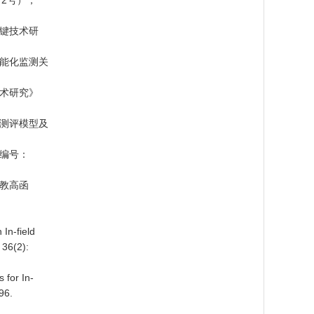
〕2号），
关键技术研
智能化监测关
技术研究》
化测评模型及
题编号：
粤教高函
In-field
 36(2):
 for In-
96.