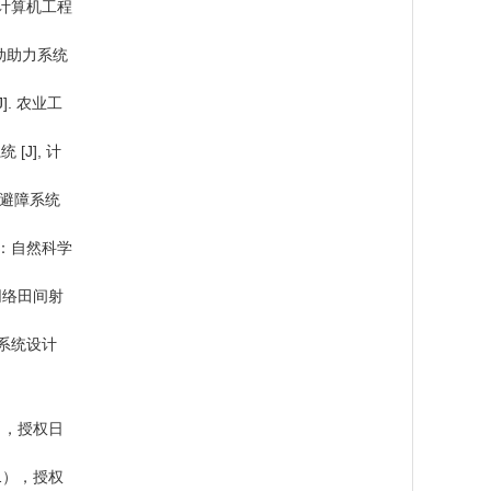
 计算机工程
动助力系统
. 农业工
J], 计
波避障系统
报：自然科学
器网络田间射
络系统设计
2），授权日
.1），授权