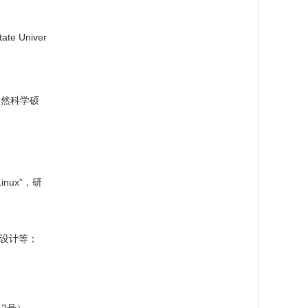
 Univer
，获自然科学硕
nux”，研
序设计等；