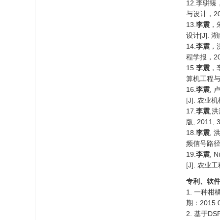
12.李骈臻
与设计，2014,
13.
李震
，
设计[J].
14.
李震
，
程学报，201
15.
李震
，
算机工程与设计,
16.
李震
,
[J]. 农业机
17.
李震
,
版, 2011, 3
18.
李震
,
频信号路径损
19.
李震
,
[J]. 农业
专利、软
1. 一种柑
期：2015
2. 基于D