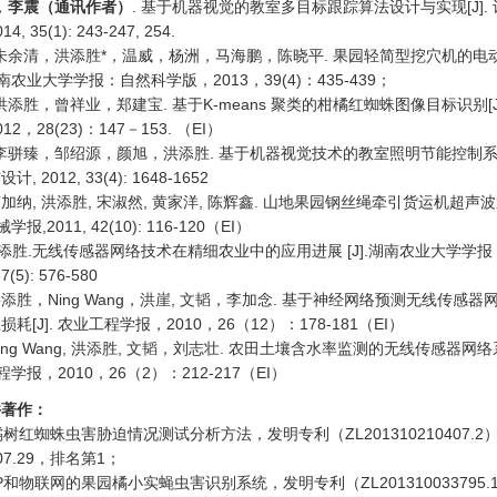
，
李震（通讯作者）
. 基于机器视觉的教室多目标跟踪算法设计与实现[J].
 35(1): 243-247, 254.
朱余清，洪添胜*，温威，杨洲，马海鹏，陈晓平. 果园轻简型挖穴机的电
 湖南农业大学学报：自然科学版，2013，39(4)：435-439；
洪添胜，曾祥业，郑建宝. 基于K-means 聚类的柑橘红蜘蛛图像目标识别[J]
2，28(23)：147－153. （EI）
李骈臻，邹绍源，颜旭，洪添胜. 基于机器视觉技术的教室照明节能控制系统 [
 2012, 33(4): 1648-1652
 卢加纳, 洪添胜, 宋淑然, 黄家洋, 陈辉鑫. 山地果园钢丝绳牵引货运机超声
械学报,2011, 42(10): 116-120（EI）
洪添胜.无线传感器网络技术在精细农业中的应用进展 [J].湖南农业大学学
7(5): 576-580
 洪添胜，Ning Wang，洪崖, 文韬，李加念. 基于神经网络预测无线传感
耗[J]. 农业工程学报，2010，26（12）：178-181（EI）
 Ning Wang, 洪添胜, 文韬，刘志壮. 农田土壤含水率监测的无线传感器网
工程学报，2010，26（2）：212-217（EI）
件著作：
橘树红蜘蛛虫害胁迫情况测试分析方法，发明专利（ZL201310210407.
.07.29，排名第1；
SP和物联网的果园橘小实蝇虫害识别系统，发明专利（ZL201310033795