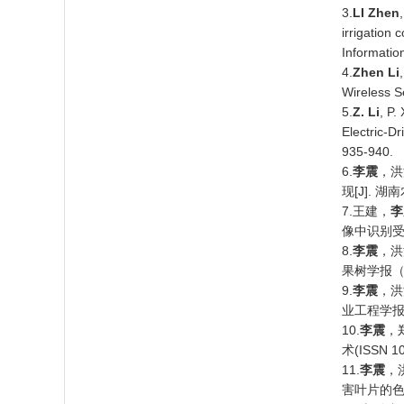
3.
LI Zhen
irrigation
Informatio
4.
Zhen Li
Wireless 
5.
Z. Li
, P.
Electric-D
935-940.
6.
李震
，洪
现[J]. 
7.王建，
李
像中识别受害区
8.
李震
，洪
果树学报（ISS
9.
李震
，洪
业工程学报，2
10.
李震
，
术(ISSN 1
11.
李震
，
害叶片的色素