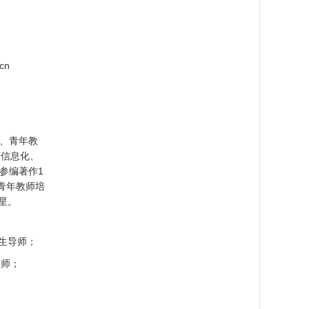
cn
授、青年教
园信息化、
参编著作1
青年教师培
星。
士生导师；
导师；