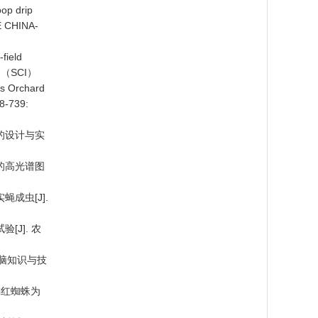
op drip
CE CHINA-
field
4. （SCI）
ous Orchard
38-739:
的设计与实
的高光谱图
成虫[J].
J]. 农
电脑知识与技
橘红蜘蛛为