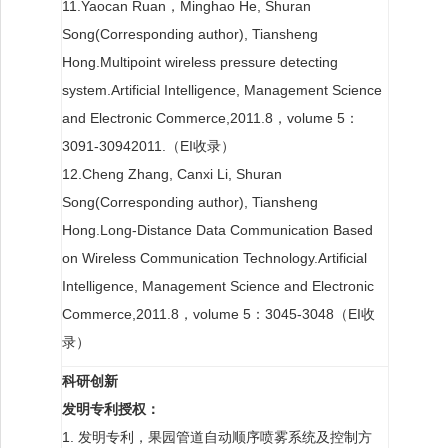
11.Yaocan Ruan，Minghao He, Shuran
Song(Corresponding author), Tiansheng
Hong.Multipoint wireless pressure detecting
system.Artificial Intelligence, Management Science
and Electronic Commerce,2011.8，volume 5：
3091-30942011.（EI收录）
12.Cheng Zhang, Canxi Li, Shuran
Song(Corresponding author), Tiansheng
Hong.Long-Distance Data Communication Based
on Wireless Communication Technology.Artificial
Intelligence, Management Science and Electronic
Commerce,2011.8，volume 5：3045-3048（EI收
录）
科研创新
发明专利授权：
1. 发明专利，果园管道自动顺序喷雾系统及控制方