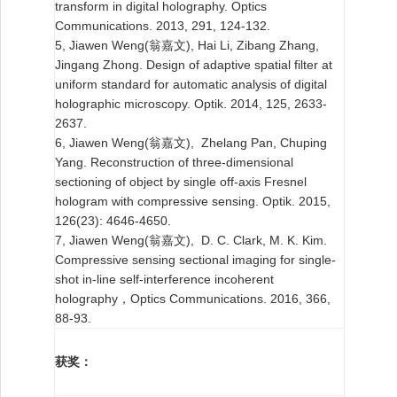
transform in digital holography. Optics
Communications. 2013, 291, 124-132.
5, Jiawen Weng(翁嘉文), Hai Li, Zibang Zhang,
Jingang Zhong. Design of adaptive spatial filter at
uniform standard for automatic analysis of digital
holographic microscopy. Optik. 2014, 125, 2633-
2637.
6, Jiawen Weng(翁嘉文), Zhelang Pan, Chuping
Yang. Reconstruction of three-dimensional
sectioning of object by single off-axis Fresnel
hologram with compressive sensing. Optik. 2015,
126(23): 4646-4650.
7, Jiawen Weng(翁嘉文), D. C. Clark, M. K. Kim.
Compressive sensing sectional imaging for single-
shot in-line self-interference incoherent
holography，Optics Communications. 2016, 366,
88-93.
获奖：