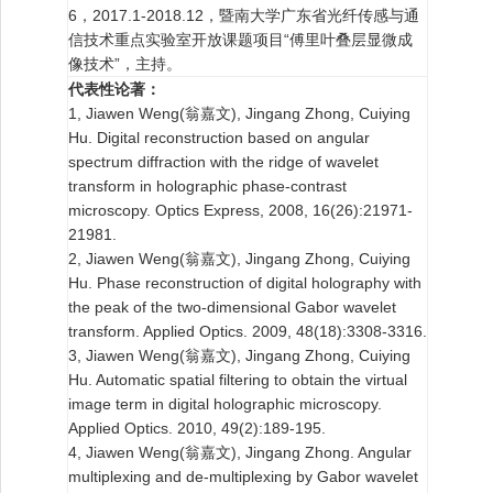
6，2017.1-2018.12，暨南大学广东省光纤传感与通
信技术重点实验室开放课题项目“傅里叶叠层显微成
像技术”，主持。
代表性论著：
1, Jiawen Weng(翁嘉文), Jingang Zhong, Cuiying
Hu. Digital reconstruction based on angular
spectrum diffraction with the ridge of wavelet
transform in holographic phase-contrast
microscopy. Optics Express, 2008, 16(26):21971-
21981.
2, Jiawen Weng(翁嘉文), Jingang Zhong, Cuiying
Hu. Phase reconstruction of digital holography with
the peak of the two-dimensional Gabor wavelet
transform. Applied Optics. 2009, 48(18):3308-3316.
3, Jiawen Weng(翁嘉文), Jingang Zhong, Cuiying
Hu. Automatic spatial filtering to obtain the virtual
image term in digital holographic microscopy.
Applied Optics. 2010, 49(2):189-195.
4, Jiawen Weng(翁嘉文), Jingang Zhong. Angular
multiplexing and de-multiplexing by Gabor wavelet