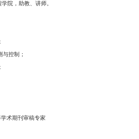
程学院，助教、讲师。
；
测与控制；
；
等学术期刊审稿专家