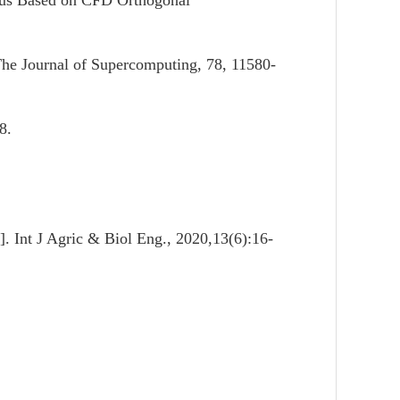
atus Based on CFD Orthogonal
 The Journal of Supercomputing, 78, 11580-
8.
J]. Int J Agric & Biol Eng., 2020,13(6):16-