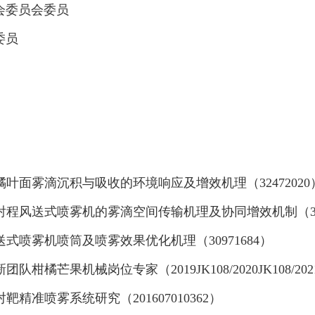
会委员会委员
委员
橘叶面雾滴沉积与吸收的环境响应及增效机理（
32472020
射程风送式喷雾机的雾滴空间传输机理及协同增效机制（
送式喷雾机喷筒及喷雾效果优化机理（
30971684
）
新团队柑橘芒果机械岗位专家（
2019JK108/2020JK108/202
对靶精准喷雾系统研究（
201607010362
）