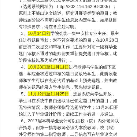
（选题系统网址为：
http://202.116.162.9:8000/
）；
原则上不能出论文综述、研究进展等类型的题目；教
师出题阶段不需填报学生信息及内定学生，如果题目
有特殊要求，请在备注处写明。
3、
10月14日前
学院会统一集中安排专业主任、系主
任进行题目审核；对不符合要求的题目，在10月28日
前进行二次提交和审核工作（主要针对前一段有毕业
题目审核不通过的老师需要重新提交题目并审核，此
阶段审核以系为单位进行）。
4、
10月28日至11月11日
进行老师与学生的线下互
选，学院会将通过审核的题目发放给学生，此阶段老
师和学生可以在充分沟通的基础上预先选题，并由教
师在选题系统录入学生信息，预先锁定题目。
5、
11月12日至11月25日
，选题系统向学生开放，
学生可在系统中自由选取除已锁定题目外的题目，如
无特殊情况，教师必须指导选题的学生；11月26日开
始进入了毕业设计阶段；后续工作会有进一步通知。
6、2017届本科毕业设计可以由校（院）内外老师联
合指导，但第一指导教师必须为本院教师，校（院）
外导师作为第二指导教师，二导信息可在毕业论文封