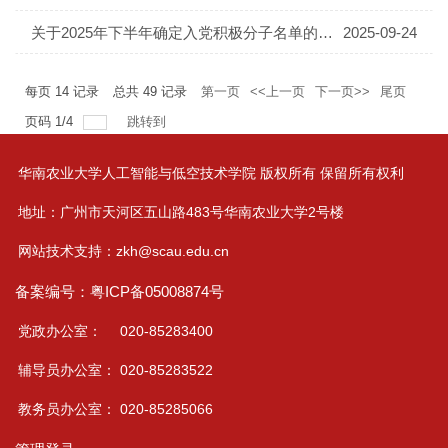
关于2025年下半年确定入党积极分子名单的公示
2025-09-24
每页
14
记录
总共
49
记录
第一页
<<上一页
下一页>>
尾页
页码
1
/
4
跳转到
华南农业大学人工智能与低空技术学院 版权所有 保留所有权利
地址：广州市天河区五山路483号华南农业大学2号楼
网站技术支持：zkh@scau.edu.cn
备案编号：粤ICP备05008874号
党政办公室： 020-85283400
辅导员办公室： 020-85283522
教务员办公室： 020-85285066